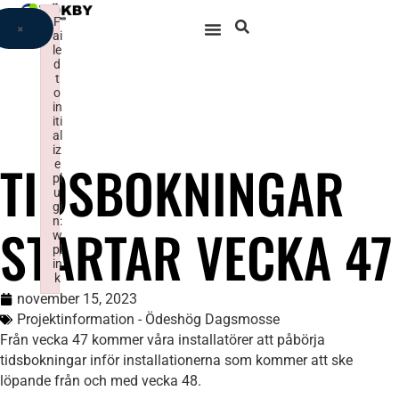
F
×
ai
le
d
t
o
in
iti
al
iz
TIDSBOKNINGAR
e
pl
u
gi
n:
STARTAR VECKA 47
w
pl
in
k
Failed to initialize plugin: wplink
november 15, 2023
Projektinformation - Ödeshög Dagsmosse
Från vecka 47 kommer våra installatörer att påbörja
tidsbokningar inför installationerna som kommer att ske
löpande från och med vecka 48.