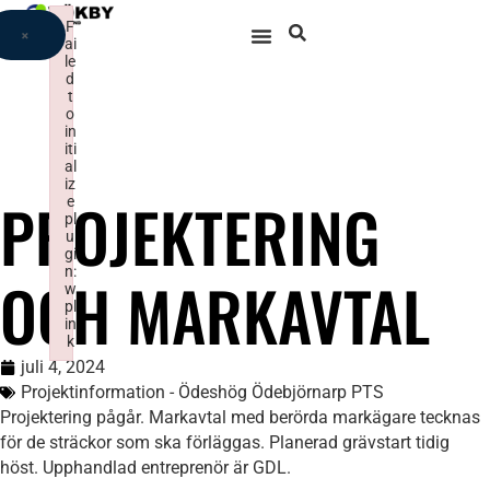
F
×
ai
le
d
t
o
in
iti
al
iz
PROJEKTERING
e
pl
u
gi
n:
OCH MARKAVTAL
w
pl
in
k
Failed to initialize plugin: wplink
juli 4, 2024
Projektinformation - Ödeshög Ödebjörnarp PTS
Projektering pågår. Markavtal med berörda markägare tecknas
för de sträckor som ska förläggas. Planerad grävstart tidig
höst. Upphandlad entreprenör är GDL.