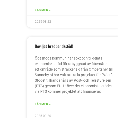
LÄS MER »
2025-08-22
Beviljat bredbandsstöd!
Ödeshögs kommun har sökt och tilldelats
ekonomiskt stöd för utbyggnad av fibernätet i
ett område som sträcker sig från Omberg ner till
Sunneby, vi har valt att kalla projektet för ”Väst”.
Stödet tillhandahålls av Post- och Telestyrelsen
(PTS) genom EU. Utöver det ekonomiska stödet
via PTS kommer projektet att finansieras
LÄS MER »
2025-03-20