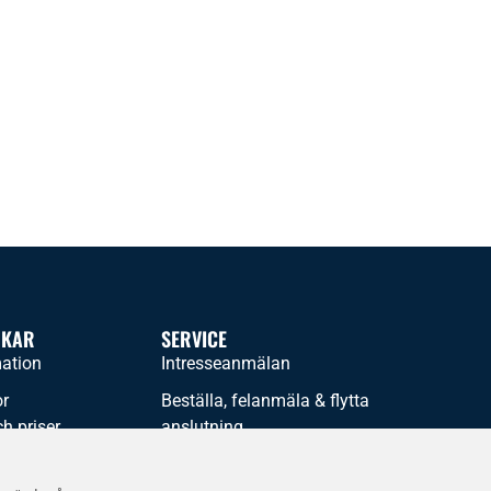
NKAR
SERVICE
mation
Intresseanmälan
or
Beställa, felanmäla & flytta
h priser​
anslutning