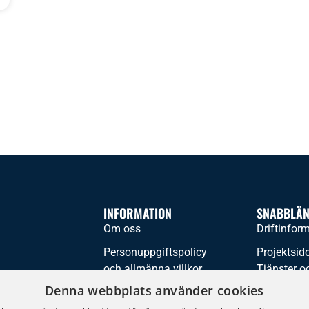
INFORMATION
SNABBLÄ
Om oss
Driftinfor
Personuppgiftspolicy
Projektsid
och allmänna villkor
Tjänster oc
Denna webbplats använder cookies
Kontakta oss