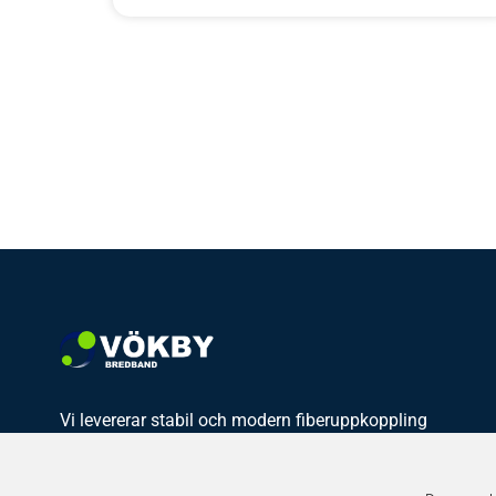
Vi levererar stabil och modern fiberuppkoppling
till både hem och företag i Vadstena, Ödeshög,
Boxholm och Ydre. Vårt fokus ligger på lokal