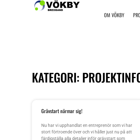
OM VÖKBY
PR
KATEGORI: PROJEKTIN
Grävstart närmar sig!
Nu har vi upphandlat en entreprenör som vi har
stort förtroende över och vi håller just nu på att
färdigställa alla detaljer inför grävstart som