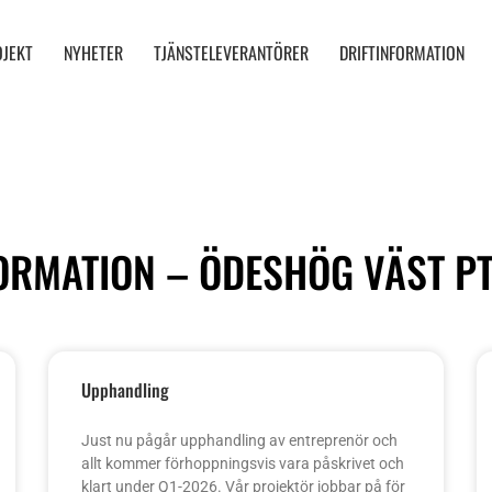
OJEKT
NYHETER
TJÄNSTELEVERANTÖRER
DRIFTINFORMATION
FORMATION – ÖDESHÖG VÄST P
Upphandling
Just nu pågår upphandling av entreprenör och
allt kommer förhoppningsvis vara påskrivet och
klart under Q1-2026. Vår projektör jobbar på för