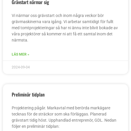
Grävstart närmar sig
Vi närmar oss grävstart och inom några veckor bör
grävmaskinerna vara igång. Vi arbetar samtidigt för fullt
med tomtprojekteringar så har ni ännu inte blivit bokade av
våra projektörer så kommer ni att få ett samtal inom det
närmsta.
LÄS MER »
2024-09-04
Preliminär tidplan
Projektering pågår. Markavtal med berörda markägare
tecknas för de sträckor som ska förläggas. Planerad
grävstart tidig höst. Upphandlad entreprenör, GDL. Nedan
följer en preliminär tidplan: