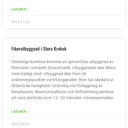
LÄS MER »
2024-07-04
Fiberutbyggnad i Stora Krokek
Ödeshögs kommun kommer att genomföra utbyggnad av
fibernätet i området Stora Krokek. Utbyggnaden sker delvis
med statligt stöd. Utbyggnad sker fram till
avlämningspunkter vid 69 byggnader. Brev har skickats ut
till berörda fastigheter. Grävning och förläggning av
kanalisation, liksom installation och driftsättning planeras
att vara slutförda inom 12–24 månader. Intresseanmälan
LÄS MER »
2023-05-02