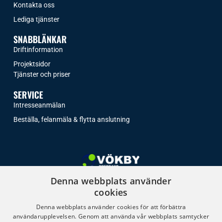
Kontakta oss
Lediga tjänster
SNABBLÄNKAR
Driftinformation
Projektsidor
Tjänster och priser​
SERVICE
Intresseanmälan
Beställa, felanmäla & flytta anslutning
Denna webbplats använder
cookies
Vi levererar stabil och modern fiberuppkoppling till både hem
och företag i Vadstena, Ödeshög, Boxholm och Ydre. Vårt fokus
Denna webbplats använder cookies för att förbättra
ligger på lokal närvaro, utmärkt support och ett pålitligt,
användarupplevelsen. Genom att använda vår webbplats samtycker
kommunägt öppet nät.