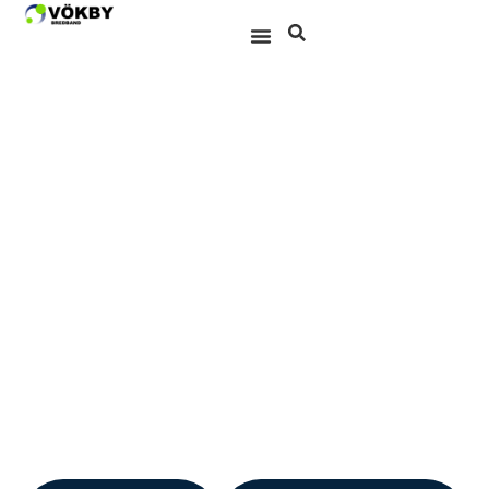
BREDBAND PÅ
ÖSTGÖTSKA
LOKALT, PÅLITLIGT OCH
KOMMUNÄGT